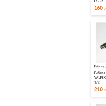
Гайка-
160
р
Гибкие 
Гибкая
VALFEX
1/2
210
р