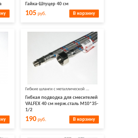
а
Гайка-Штуцер 40 см
105
ину
В корзину
руб.
Гибкие шланги с металлической ...
Гибкая подводка для смесителей
VALFEX 40 см нерж.сталь М10*35-
1/2
190
ину
В корзину
руб.