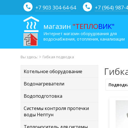
+7 903 304-64-
64
+7 (964) 987-
магазин
"ТЕПЛО
ВИК"
Интернет магазин оборудования для
водоснабжения, отопления, канализации
Вы здесь:
Гибкая подводка
Гибк
Котельное оборудование
Водонагреватели
Подводк
Водоподготовка
Системы контроля протечки
воды Нептун
Теплоноситель для системы