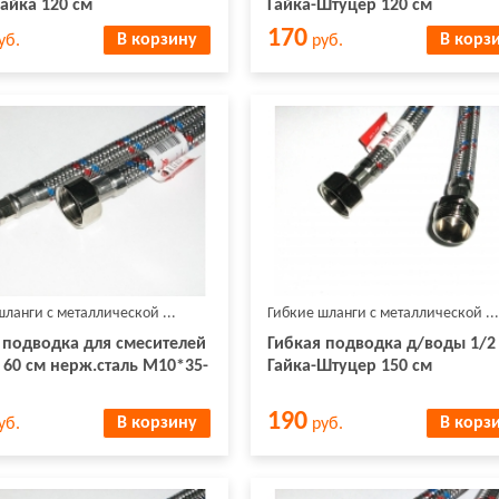
Гайка 120 см
Гайка-Штуцер 120 см
170
В корзину
В корз
уб.
руб.
шланги с металлической ...
Гибкие шланги с металлической ...
 подводка для смесителей
Гибкая подводка д/воды 1/2
 60 см нерж.сталь М10*35-
Гайка-Штуцер 150 см
190
В корзину
В корз
уб.
руб.