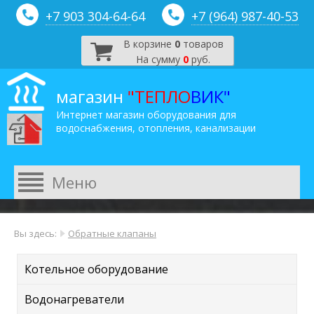
+7 903 304-64-
64
+7 (964) 987-40-53
В корзине
0
товаров
На сумму
0
руб.
магазин
"ТЕПЛО
ВИК"
Интернет магазин оборудования для
водоснабжения, отопления, канализации
Вы здесь:
Обратные клапаны
Котельное оборудование
Водонагреватели