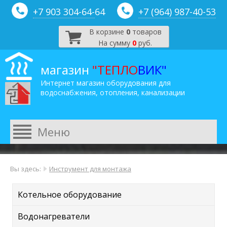
+7 903 304-64-
64
+7 (964) 987-40-53
В корзине
0
товаров
На сумму
0
руб.
магазин
"ТЕПЛО
ВИК"
Интернет магазин оборудования для
водоснабжения, отопления, канализации
Вы здесь:
Инструмент для монтажа
Котельное оборудование
Водонагреватели