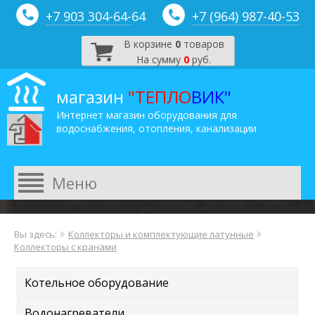
+7 903 304-64-
64
+7 (964) 987-40-53
В корзине
0
товаров
На сумму
0
руб.
магазин
"ТЕПЛО
ВИК"
Интернет магазин оборудования для
водоснабжения, отопления, канализации
Вы здесь:
Коллекторы и комплектующие латунные
Коллекторы с кранами
Котельное оборудование
Водонагреватели