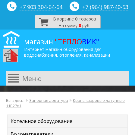
+7 903 304-64-
64
+7 (964) 987-40-53
В корзине
0
товаров
На сумму
0
руб.
магазин
"ТЕПЛО
ВИК"
Интернет магазин оборудования для
водоснабжения, отопления, канализации
Вы здесь:
Запорная арматура
Краны шаровые латунные
11Б27п1
Котельное оборудование
Водонагреватели