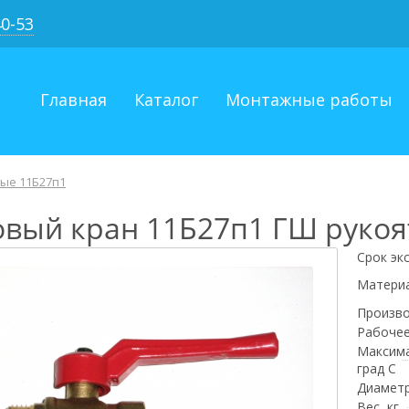
40-53
Главная
Каталог
Монтажные работы
ые 11Б27п1
вый кран 11Б27п1 ГШ рукоят
Срок эк
Матери
Произв
Рабочее
Максима
град С
Диаметр
Вес, кг.