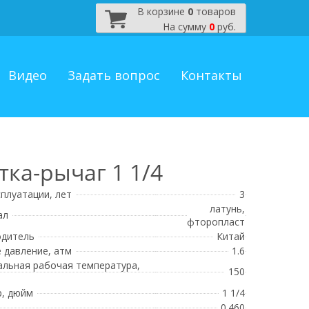
В корзине
0
товаров
На сумму
0
руб.
Видео
Задать вопрос
Контакты
ка-рычаг 1 1/4
сплуатации, лет
3
латунь,
ал
фторопласт
одитель
Китай
 давление, атм
1.6
льная рабочая температура,
150
, дюйм
1 1/4
0.460