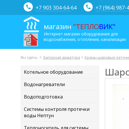
+7 903 304-64-
64
+7 (964) 987-
магазин
"ТЕПЛО
ВИК"
Интернет магазин оборудования для
водоснабжения, отопления, канализации
Вы здесь:
Запорная арматура
Краны шаровые латунн
Шаро
Котельное оборудование
Водонагреватели
Водоподготовка
Системы контроля протечки
воды Нептун
Теплоноситель для системы