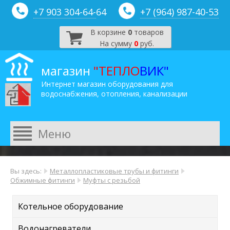
+7 903 304-64-
64
+7 (964) 987-40-53
В корзине
0
товаров
На сумму
0
руб.
магазин
"ТЕПЛО
ВИК"
Интернет магазин оборудования для
водоснабжения, отопления, канализации
Вы здесь:
Металлопластиковые трубы и фитинги
Обжимные фитинги
Муфты с резьбой
Котельное оборудование
Водонагреватели