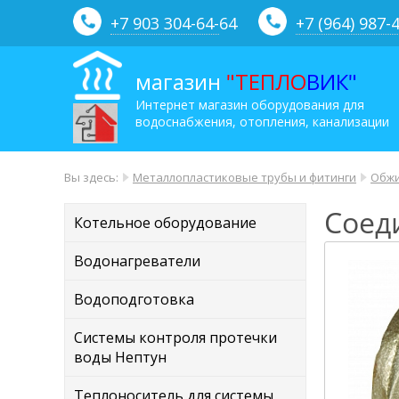
+7 903 304-64-
64
+7 (964) 987-
магазин
"ТЕПЛО
ВИК"
Интернет магазин оборудования для
водоснабжения, отопления, канализации
Вы здесь:
Металлопластиковые трубы и фитинги
Обжи
Соед
Котельное оборудование
Водонагреватели
Водоподготовка
Системы контроля протечки
воды Нептун
Теплоноситель для системы