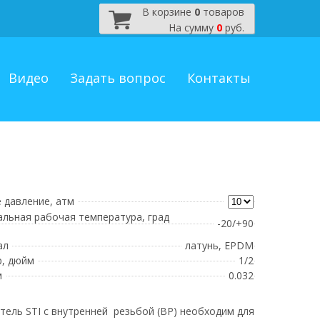
В корзине
0
товаров
На сумму
0
руб.
Видео
Задать вопрос
Контакты
 давление, атм
льная рабочая температура, град
-20/+90
ал
латунь, EPDM
, дюйм
1/2
м
0.032
тель STI с внутренней резьбой (ВР) необходим для