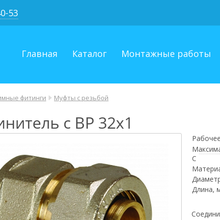
40-53
Главная
Каталог
Монтажные работы
мные фитинги
Муфты с резьбой
инитель с ВР 32х1
Рабочее
Максима
С
Матери
Диаметр
Длина, 
Соедини