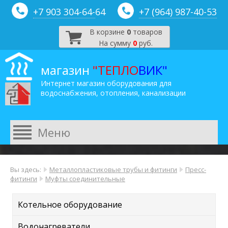
+7 903 304-64-
64
+7 (964) 987-40-53
В корзине
0
товаров
На сумму
0
руб.
магазин
"ТЕПЛО
ВИК"
Интернет магазин оборудования для
водоснабжения, отопления, канализации
Вы здесь:
Металлопластиковые трубы и фитинги
Пресс-
фитинги
Муфты соединительные
Котельное оборудование
Водонагреватели