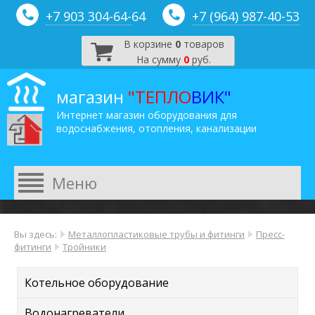
+7 903 304-64-
64
+7 (964) 987-40-53
В корзине
0
товаров
На сумму
0
руб.
магазин
"ТЕПЛО
ВИК"
Интернет магазин оборудования для
водоснабжения, отопления, канализации
Вы здесь:
Металлопластиковые трубы и фитинги
Пресс-
фитинги
Тройники
Котельное оборудование
Водонагреватели