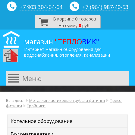
+7 903 304-64-
64
+7 (964) 987-40-53
В корзине
0
товаров
На сумму
0
руб.
магазин
"ТЕПЛО
ВИК"
Интернет магазин оборудования для
водоснабжения, отопления, канализации
Вы здесь:
Металлопластиковые трубы и фитинги
Пресс-
фитинги
Тройники
Котельное оборудование
Водонагреватели