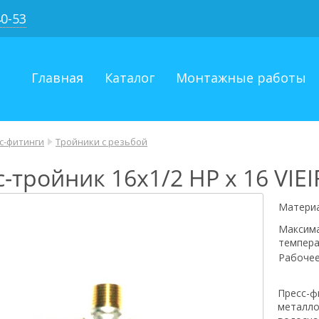
40-53
Главная
Каталог
Монтажные работы
с-фитинги
Тройники с резьбой
-тройник 16х1/2 НР х 16 VIEI
Матери
Максим
темпера
Рабочее
Пресс-ф
металло