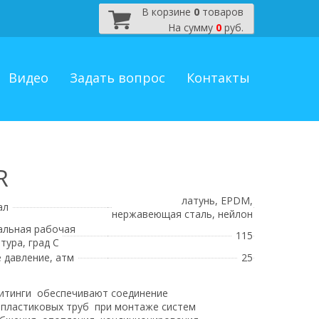
В корзине
0
товаров
На сумму
0
руб.
Видео
Задать вопрос
Контакты
R
латунь, EPDM,
ал
нержавеющая сталь, нейлон
альная рабочая
115
тура, град С
 давление, атм
25
итинги обеспечивают соединение
пластиковых труб при монтаже систем