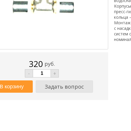
водосна
Корпусы
пресс-г
кольца 
Монтаж 
с насад
систем 
номинал
320
руб.
-
+
Задать вопрос