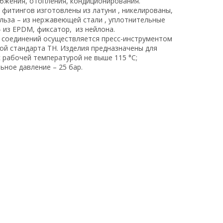
бжения, отопления, кондиционирования.
 фитингов изготовлены из латуни , никелированы,
ильза – из нержавеющей стали , уплотнительные
– из EPDM, фиксатор, из нейлона.
соединений осуществляется пресс-инструментом
кой стандарта ТН. Изделия предназначены для
с рабочей температурой не выше 115 °С;
ьное давление – 25 бар.