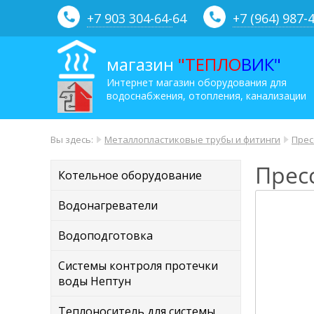
+7 903 304-64-
64
+7 (964) 987-
магазин
"ТЕПЛО
ВИК"
Интернет магазин оборудования для
водоснабжения, отопления, канализации
Вы здесь:
Металлопластиковые трубы и фитинги
Прес
Пресс
Котельное оборудование
Водонагреватели
Водоподготовка
Системы контроля протечки
воды Нептун
Теплоноситель для системы