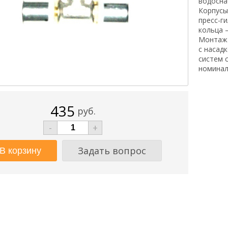
водосна
Корпусы
пресс-г
кольца 
Монтаж 
с насад
систем 
номинал
435
руб.
-
+
Задать вопрос