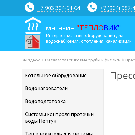
+7 903 304-64-
64
+7 (964) 987-
магазин
"ТЕПЛО
ВИК"
Интернет магазин оборудования для
водоснабжения, отопления, канализации
Вы здесь:
Металлопластиковые трубы и фитинги
Прес
Пресс
Котельное оборудование
Водонагреватели
Водоподготовка
Системы контроля протечки
воды Нептун
Теплоноситель для системы