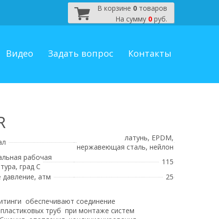
В корзине
0
товаров
На сумму
0
руб.
Видео
Задать вопрос
Контакты
R
латунь, EPDM,
ал
нержавеющая сталь, нейлон
альная рабочая
115
тура, град С
 давление, атм
25
итинги обеспечивают соединение
пластиковых труб при монтаже систем