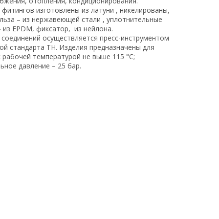
бжения, отопления, кондиционирования.
 фитингов изготовлены из латуни , никелированы,
ильза – из нержавеющей стали , уплотнительные
– из EPDM, фиксатор, из нейлона.
соединений осуществляется пресс-инструментом
кой стандарта ТН. Изделия предназначены для
с рабочей температурой не выше 115 °С;
ьное давление – 25 бар.