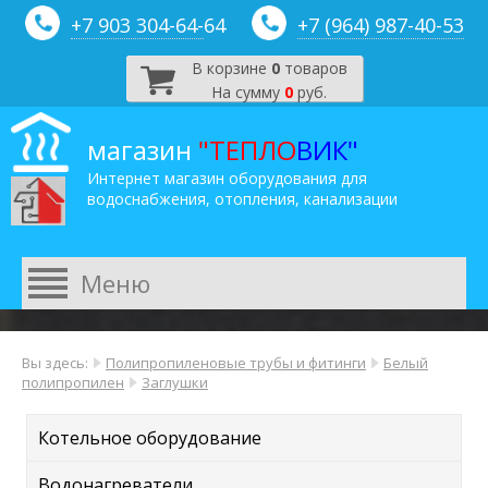
+7 903 304-64-
64
+7 (964) 987-40-53
В корзине
0
товаров
На сумму
0
руб.
магазин
"ТЕПЛО
ВИК"
Интернет магазин оборудования для
водоснабжения, отопления, канализации
Вы здесь:
Полипропиленовые трубы и фитинги
Белый
полипропилен
Заглушки
Котельное оборудование
Водонагреватели