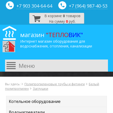
+7 903 304-64-
64
+7 (964) 987-40-53
В корзине
0
товаров
На сумму
0
руб.
магазин
"ТЕПЛО
ВИК"
Интернет магазин оборудования для
водоснабжения, отопления, канализации
Вы здесь:
Полипропиленовые трубы и фитинги
Белый
полипропилен
Заглушки
Котельное оборудование
Водонагреватели