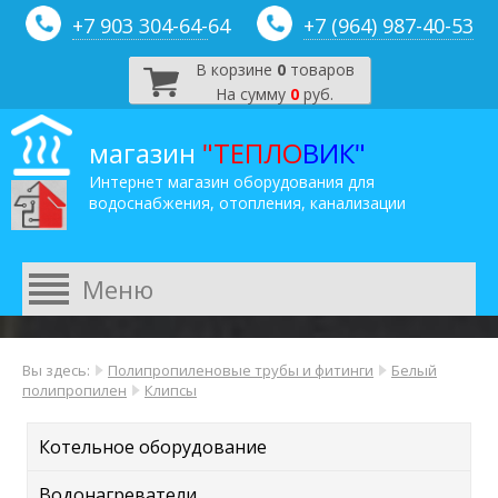
+7 903 304-64-
64
+7 (964) 987-40-53
В корзине
0
товаров
На сумму
0
руб.
магазин
"ТЕПЛО
ВИК"
Интернет магазин оборудования для
водоснабжения, отопления, канализации
Вы здесь:
Полипропиленовые трубы и фитинги
Белый
полипропилен
Клипсы
Котельное оборудование
Водонагреватели