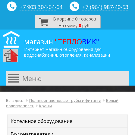
+7 903 304-64-
64
+7 (964) 987-40-53
В корзине
0
товаров
На сумму
0
руб.
магазин
"ТЕПЛО
ВИК"
Интернет магазин оборудования для
водоснабжения, отопления, канализации
Вы здесь:
Полипропиленовые трубы и фитинги
Белый
полипропилен
Краны
Котельное оборудование
Водонагреватели