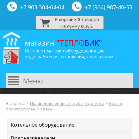
+7 903 304-64-
64
+7 (964) 987-40-53
В корзине
0
товаров
На сумму
0
руб.
магазин
"ТЕПЛО
ВИК"
Интернет магазин оборудования для
водоснабжения, отопления, канализации
Вы здесь:
Полипропиленовые трубы и фитинги
Белый
полипропилен
Краны
Котельное оборудование
Водонагреватели