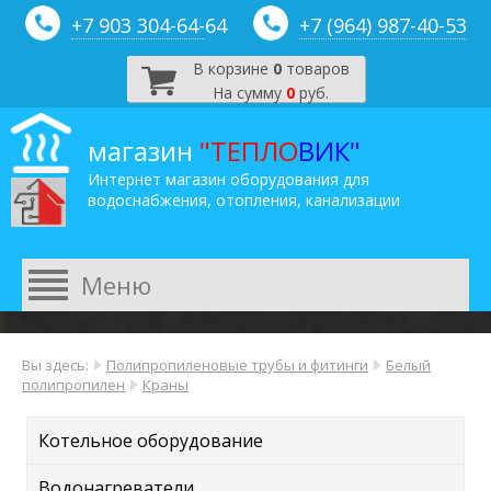
+7 903 304-64-
64
+7 (964) 987-40-53
В корзине
0
товаров
На сумму
0
руб.
магазин
"ТЕПЛО
ВИК"
Интернет магазин оборудования для
водоснабжения, отопления, канализации
Вы здесь:
Полипропиленовые трубы и фитинги
Белый
полипропилен
Краны
Котельное оборудование
Водонагреватели