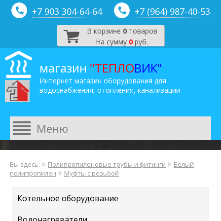
+7 903 304-64-
64
+7 (964) 987-40-53
В корзине
0
товаров
На сумму
0
руб.
магазин
"ТЕПЛО
ВИК"
Интернет магазин оборудования для
водоснабжения, отопления, канализации
Вы здесь:
Полипропиленовые трубы и фитинги
Белый
полипропилен
Муфты с резьбой
Котельное оборудование
Водонагреватели