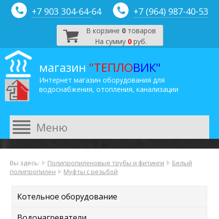
+7 903 304-64-
64
+7 (964) 987-40-53
В корзине
0
товаров
На сумму
0
руб.
магазин
"ТЕПЛО
ВИК"
Интернет магазин оборудования для
водоснабжения, отопления, канализации
Вы здесь:
Полипропиленовые трубы и фитинги
Белый
полипропилен
Муфты с резьбой
Котельное оборудование
Водонагреватели