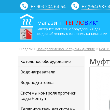
+7 903 304-64-
64
+7 (964) 987-
магазин
"ТЕПЛО
ВИК"
Интернет магазин оборудования для
водоснабжения, отопления, канализации
Вы здесь:
Полипропиленовые трубы и фитинги
Белый
Муфт
Котельное оборудование
Водонагреватели
Водоподготовка
Системы контроля протечки
воды Нептун
Теплоноситель для системы