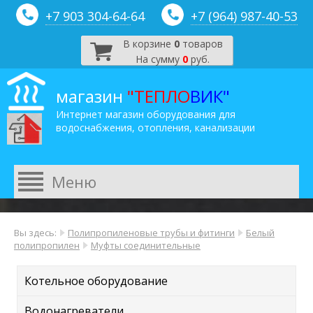
+7 903 304-64-
64
+7 (964) 987-40-53
В корзине
0
товаров
На сумму
0
руб.
магазин
"ТЕПЛО
ВИК"
Интернет магазин оборудования для
водоснабжения, отопления, канализации
Вы здесь:
Полипропиленовые трубы и фитинги
Белый
полипропилен
Муфты соединительные
Котельное оборудование
Водонагреватели