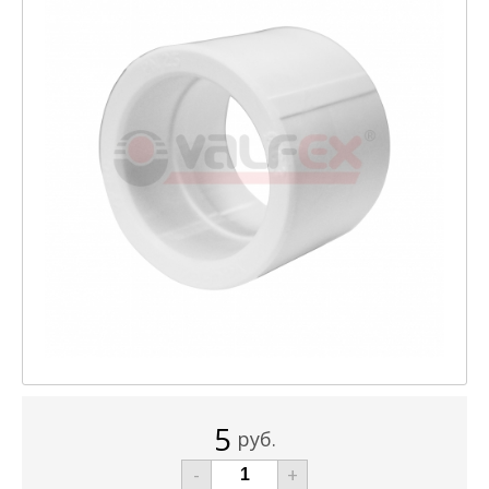
5
руб.
-
+