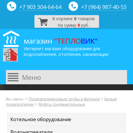
+7 903 304-64-
64
+7 (964) 987-40-53
В корзине
0
товаров
На сумму
0
руб.
магазин
"ТЕПЛО
ВИК"
Интернет магазин оборудования для
водоснабжения, отопления, канализации
Вы здесь:
Полипропиленовые трубы и фитинги
Белый
полипропилен
Муфты соединительные
Котельное оборудование
Водонагреватели