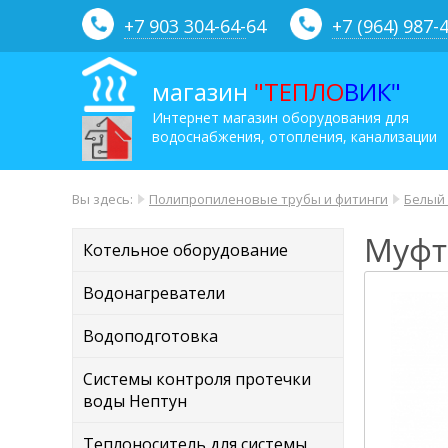
+7 903 304-64-
64
+7 (964) 987-
магазин
"ТЕПЛО
ВИК"
Интернет магазин оборудования для
водоснабжения, отопления, канализации
Вы здесь:
Полипропиленовые трубы и фитинги
Белый
Муфт
Котельное оборудование
Водонагреватели
Водоподготовка
Системы контроля протечки
воды Нептун
Теплоноситель для системы