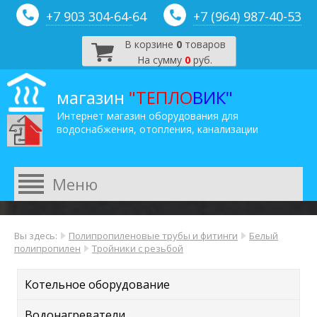
+7 903 304-64-
64
+7 (964) 987-40-53
В корзине
0
товаров
На сумму
0
руб.
магазин
"ТЕПЛО
ВИК"
Интернет магазин оборудования для
водоснабжения, отопления, канализации
Вы здесь:
Полипропиленовые трубы и фитинги
Белый
полипропилен
Тройники с резьбой
Котельное оборудование
Водонагреватели