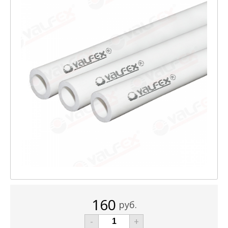
160
руб.
-
+