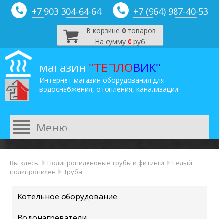
+7 903 304-64-
64
+7 (964) 987-40-53
В корзине
0
товаров
На сумму
0
руб.
магазин
"ТЕПЛО
ВИК"
Интернет магазин оборудования для
водоснабжения, отопления, канализации
Вы здесь:
Полипропиленовые трубы и фитинги
Белый
полипропилен
Труба
Котельное оборудование
Водонагреватели