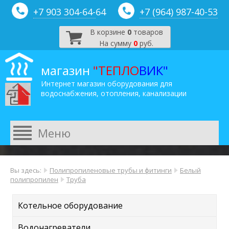
+7 903 304-64-
64
+7 (964) 987-40-53
В корзине
0
товаров
На сумму
0
руб.
магазин
"ТЕПЛО
ВИК"
Интернет магазин оборудования для
водоснабжения, отопления, канализации
Вы здесь:
Полипропиленовые трубы и фитинги
Белый
полипропилен
Труба
Котельное оборудование
Водонагреватели