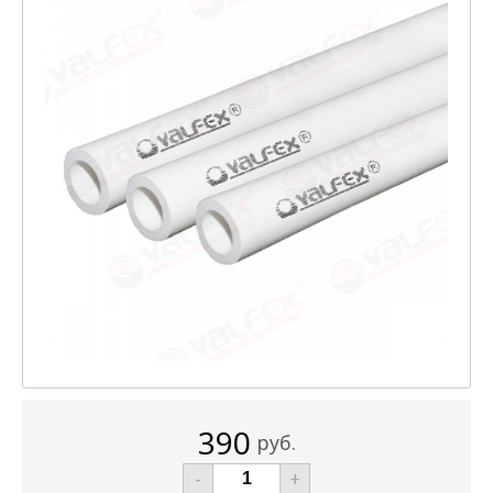
390
руб.
-
+