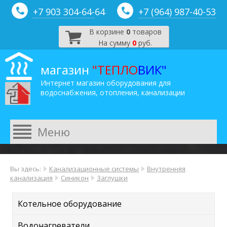
+7 903 304-64-
64
+7 (964) 987-40-53
В корзине
0
товаров
На сумму
0
руб.
магазин
"ТЕПЛО
ВИК"
Интернет магазин оборудования для
водоснабжения, отопления, канализации
Вы здесь:
Канализационные системы
Внутренняя
канализация
Синикон
Заглушки
Котельное оборудование
Водонагреватели