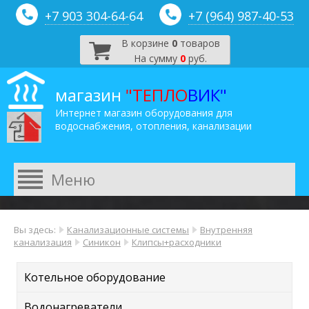
+7 903 304-64-
64
+7 (964) 987-40-53
В корзине
0
товаров
На сумму
0
руб.
магазин
"ТЕПЛО
ВИК"
Интернет магазин оборудования для
водоснабжения, отопления, канализации
Вы здесь:
Канализационные системы
Внутренняя
канализация
Синикон
Клипсы+расходники
Котельное оборудование
Водонагреватели