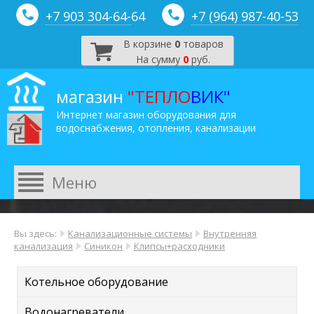
+7 903 304-64-
64
+7 (964) 987-40-53
В корзине
0
товаров
На сумму
0
руб.
магазин
"ТЕПЛО
ВИК"
Интернет магазин оборудования для
водоснабжения, отопления, канализации
Вы здесь:
Канализационные системы
Внутренняя
канализация
Синикон
Клипсы+расходники
Котельное оборудование
Водонагреватели