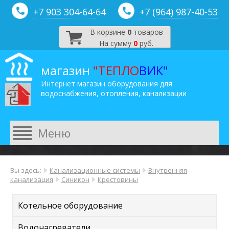
+7 903 304-64-
64
+7 (964) 987-40-53
В корзине
0
товаров
На сумму
0
руб.
магазин
"ТЕПЛО
ВИК"
Интернет магазин оборудования для
водоснабжения, отопления, канализации
Вы здесь:
Канализационные системы
Внутренняя
канализация
Синикон
Крестовины
Котельное оборудование
Водонагреватели