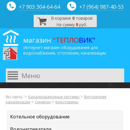
+7 903 304-64-
64
+7 (964) 987-40-53
В корзине
0
товаров
На сумму
0
руб.
магазин
"ТЕПЛО
ВИК"
Интернет магазин оборудования для
водоснабжения, отопления, канализации
Вы здесь:
Канализационные системы
Внутренняя
канализация
Синикон
Крестовины
Котельное оборудование
Водонагреватели