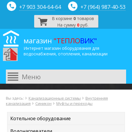
+7 903 304-64-
64
+7 (964) 987-40-53
В корзине
0
товаров
На сумму
0
руб.
магазин
"ТЕПЛО
ВИК"
Интернет магазин оборудования для
водоснабжения, отопления, канализации
Вы здесь:
Канализационные системы
Внутренняя
канализация
Синикон
Муфты и переходы
Котельное оборудование
Водонагреватели