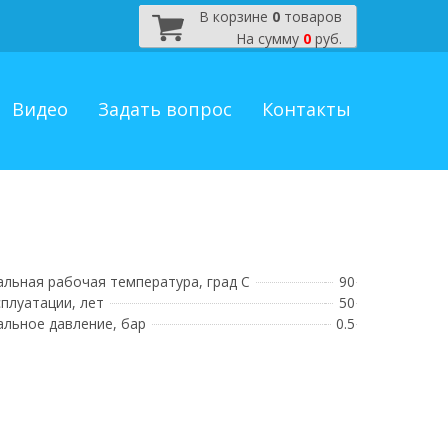
В корзине
0
товаров
На сумму
0
руб.
Видео
Задать вопрос
Контакты
льная рабочая температура, град С
90
сплуатации, лет
50
льное давление, бар
0.5