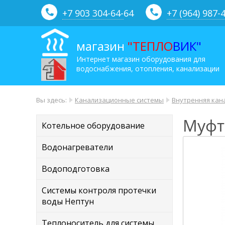
+7 903 304-64-
64
+7 (964) 987-
магазин
"ТЕПЛО
ВИК"
Интернет магазин оборудования для
водоснабжения, отопления, канализации
Вы здесь:
Канализационные системы
Внутренняя кан
Муфт
Котельное оборудование
Водонагреватели
Водоподготовка
Системы контроля протечки
воды Нептун
Теплоноситель для системы