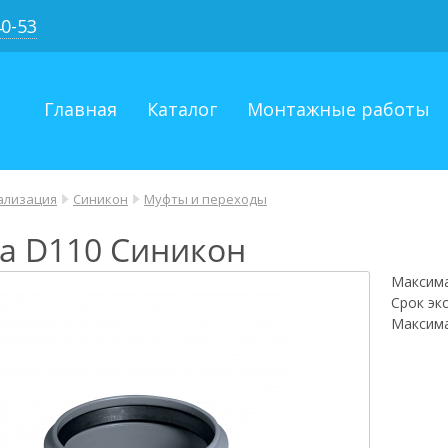
40-53
Главная
Каталог
Монтажные работы
ализация
Синикон
Муфты и переходы
а D110 Синикон
Максима
Срок эк
Максима