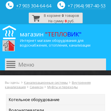
+7 903 304-64-
64
+7 (964) 987-40-53
В корзине
0
товаров
На сумму
0
руб.
магазин
"ТЕПЛО
ВИК"
Интернет магазин оборудования для
водоснабжения, отопления, канализации
Вы здесь:
Канализационные системы
Внутренняя
канализация
Синикон
Муфты и переходы
Котельное оборудование
Водонагреватели