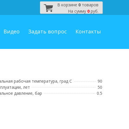
В корзине
0
товаров
На сумму
0
руб.
Видео
Задать вопрос
Контакты
льная рабочая температура, град С
90
сплуатации, лет
50
льное давление, бар
0.5