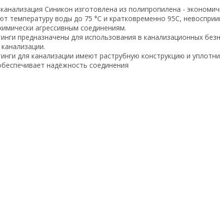
канализация Синикон изготовлена из полипропилена - экономи
т температуру воды до 75 °С и кратковременно 95С, невосприи
химически агрессивным соединениям.
инги предназначены для использования в канализационных безн
 канализации.
инги для канализации имеют раструбную конструкцию и уплотн
обеспечивает надёжность соединения