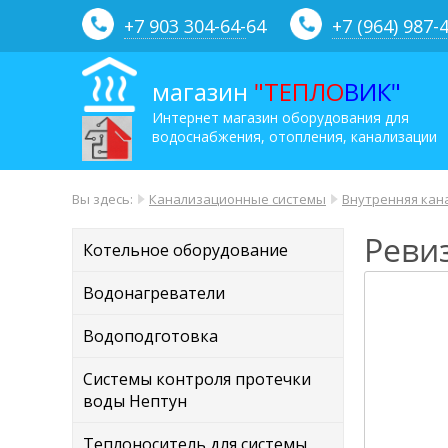
+7 903 304-64-
64
+7 (964) 987-
магазин
"ТЕПЛО
ВИК"
Интернет магазин оборудования для
водоснабжения, отопления, канализации
Вы здесь:
Канализационные системы
Внутренняя кан
Реви
Котельное оборудование
Водонагреватели
Водоподготовка
Системы контроля протечки
воды Нептун
Теплоноситель для системы