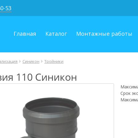
40-53
Главная
Каталог
Монтажные работы
ализация
Синикон
Тройники
зия 110 Синикон
Максима
Срок эк
Максима