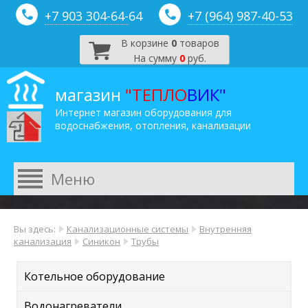
+7 903 304-64-
64
+7 (964) 987-40-53
В корзине
0
товаров
На сумму
0
руб.
магазин
"ТЕПЛО
ВИК"
Интернет магазин оборудования для
водоснабжения, отопления, канализации
Вы здесь:
Канализационные системы
Внутренняя
канализация
Синикон
Трубы
Котельное оборудование
Водонагреватели