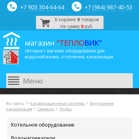
+7 903 304-64-
64
+7 (964) 987-40-53
В корзине
0
товаров
На сумму
0
руб.
магазин
"ТЕПЛО
ВИК"
Интернет магазин оборудования для
водоснабжения, отопления, канализации
Вы здесь:
Канализационные системы
Внутренняя
канализация
Синикон
Трубы
Котельное оборудование
Водонагреватели