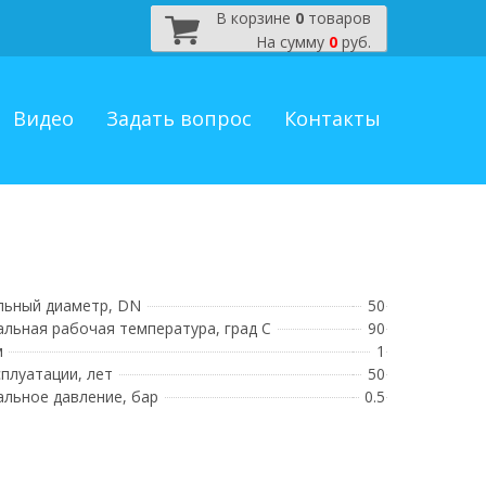
В корзине
0
товаров
На сумму
0
руб.
Видео
Задать вопрос
Контакты
ьный диаметр, DN
50
льная рабочая температура, град С
90
м
1
сплуатации, лет
50
льное давление, бар
0.5