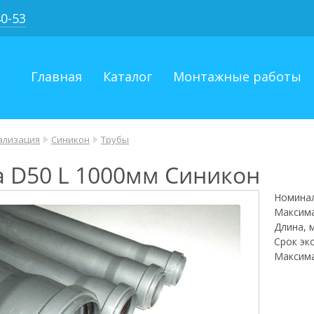
40-53
Главная
Каталог
Монтажные работы
ализация
Синикон
Трубы
а D50 L 1000мм Синикон
Номинал
Максима
Длина, 
Срок эк
Максима