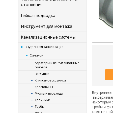
отопления
Гибкая подводка
Инструмент для монтажа
Канализационные системы
Внутренняя канализация
Синикон
Аэраторы и вентиляционные
головки
Заглушки
Клипсы+расходники
Крестовины
Внутренняя 
Муфты и переходы
выдерживаю
Тройники
некоторым 
Трубы
Трубы и фит
самотечной