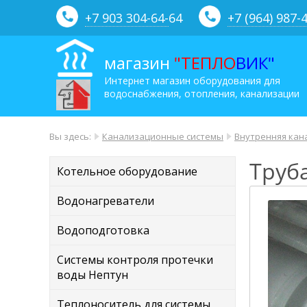
+7 903 304-64-
64
+7 (964) 987-
магазин
"ТЕПЛО
ВИК"
Интернет магазин оборудования для
водоснабжения, отопления, канализации
Вы здесь:
Канализационные системы
Внутренняя кан
Труб
Котельное оборудование
Водонагреватели
Водоподготовка
Системы контроля протечки
воды Нептун
Теплоноситель для системы