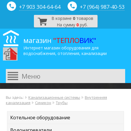
+7 903 304-64-
64
+7 (964) 987-40-53
В корзине
0
товаров
На сумму
0
руб.
магазин
"ТЕПЛО
ВИК"
Интернет магазин оборудования для
водоснабжения, отопления, канализации
Вы здесь:
Канализационные системы
Внутренняя
канализация
Синикон
Трубы
Котельное оборудование
Водонагреватели