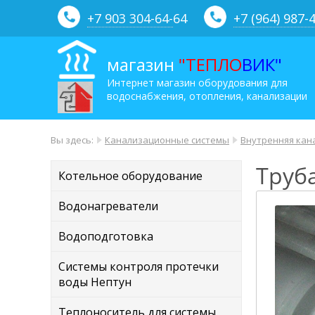
+7 903 304-64-
64
+7 (964) 987-
магазин
"ТЕПЛО
ВИК"
Интернет магазин оборудования для
водоснабжения, отопления, канализации
Вы здесь:
Канализационные системы
Внутренняя кан
Труб
Котельное оборудование
Водонагреватели
Водоподготовка
Системы контроля протечки
воды Нептун
Теплоноситель для системы