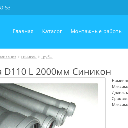
40-53
Главная
Каталог
Монтажные работы
ализация
Синикон
Трубы
а D110 L 2000мм Синикон
Номинал
Максима
Длина, 
Срок эк
Максима