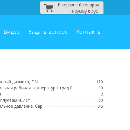
В корзине
0
товаров
На сумму
0
руб.
Видео
Задать вопрос
Контакты
ьный диаметр, DN
110
льная рабочая температура, град С
90
м
2
сплуатации, лет
50
льное давление, бар
0.5