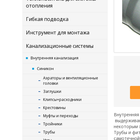
отопления
Гибкая подводка
Инструмент для монтажа
Канализационные системы
Внутренняя канализация
Синикон
Аэраторы и вентиляционные
головки
Заглушки
Клипсы+расходники
Крестовины
Внутренняя 
Муфты и переходы
выдерживаю
Тройники
некоторым 
Трубы
Трубы и фит
самотечной