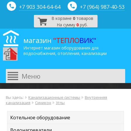
+7 903 304-64-
64
+7 (964) 987-40-53
В корзине
0
товаров
На сумму
0
руб.
магазин
"ТЕПЛО
ВИК"
Интернет магазин оборудования для
водоснабжения, отопления, канализации
Вы здесь:
Канализационные системы
Внутренняя
канализация
Синикон
Углы
Котельное оборудование
Водонагреватели