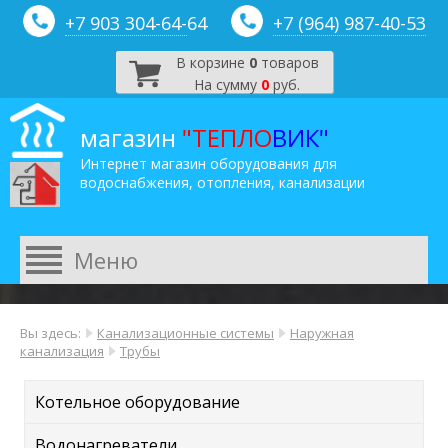
+7 903 304-64-
64
+7 (964) 987-40-53
В корзине
0
товаров
На сумму
0
руб.
магазин
"ТЕПЛО
ВИК"
Интернет магазин оборудования для
водоснабжения, отопления, канализации
Вы здесь:
Канализационные системы
Наружная
канализация
Трубы
Котельное оборудование
Водонагреватели