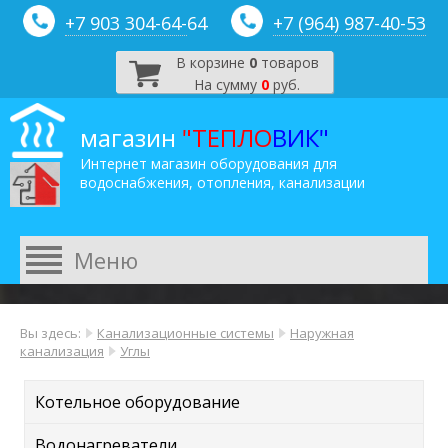
+7 903 304-64-
64
+7 (964) 987-40-53
В корзине
0
товаров
На сумму
0
руб.
магазин
"ТЕПЛО
ВИК"
Интернет магазин оборудования для
водоснабжения, отопления, канализации
Вы здесь:
Канализационные системы
Наружная
канализация
Углы
Котельное оборудование
Водонагреватели