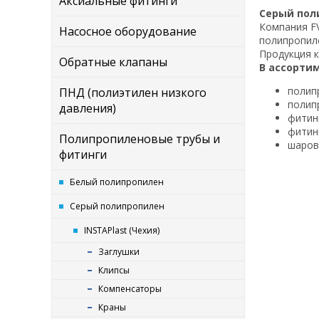
Аксиальные фитинги
Серый пол
Компания FV
Насосное оборудование
полипропиле
Продукция к
Обратные клапаны
В ассорти
полип
ПНД (полиэтилен низкого
полип
давления)
фитин
фитин
Полипропиленовые трубы и
шаров
фитинги
Белый полипропилен
Серый полипропилен
INSTAPlast (Чехия)
Заглушки
Клипсы
Компенсаторы
Краны