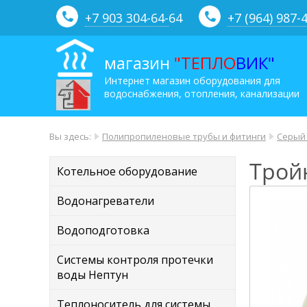
+7 903 304-64-
64
+7 (964) 987-
магазин
"ТЕПЛО
ВИК"
Интернет магазин оборудования для
водоснабжения, отопления, канализации
Вы здесь:
Полипропиленовые трубы и фитинги
Серый
Трой
Котельное оборудование
Водонагреватели
Водоподготовка
Системы контроля протечки
воды Нептун
Теплоноситель для системы