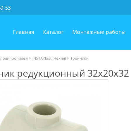
40-53
Главная
Каталог
Монтажные работы
 полипропилен
INSTAPlast (Чехия)
Тройники
ник редукционный 32х20х32 F