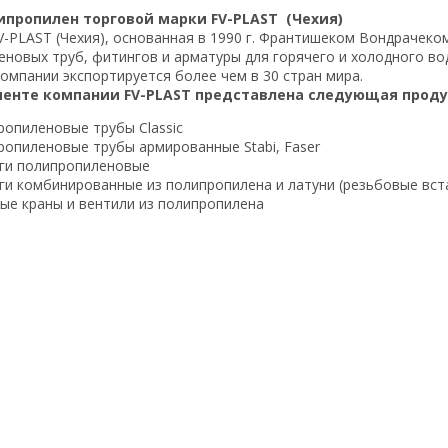
ипропилен торговой марки FV-PLAST (Чехия)
-PLAST (Чехия), основанная в 1990 г. Франтишеком Вондрачеком
новых труб, фитингов и арматуры для горячего и холодного во
омпании экспортируется более чем в 30 стран мира.
менте компании FV-PLAST представлена следующая проду
ропиленовые трубы Classic
ропиленовые трубы армированные Stabi, Faser
ги полипропиленовые
ги комбинированные из полипропилена и латуни (резьбовые вст
ые краны и вентили из полипропилена