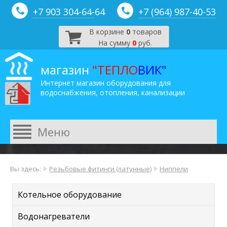
+7 903 304-64-
64
+7 (964) 987-40-53
В корзине
0
товаров
На сумму
0
руб.
магазин
"ТЕПЛО
ВИК"
Интернет магазин оборудования для
водоснабжения, отопления, канализации
Вы здесь:
Резьбовые фитинги (латунные)
Ниппели
Котельное оборудование
Водонагреватели