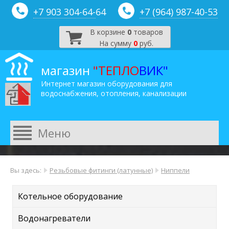
+7 903 304-64-
64
+7 (964) 987-40-53
В корзине
0
товаров
На сумму
0
руб.
магазин
"ТЕПЛО
ВИК"
Интернет магазин оборудования для
водоснабжения, отопления, канализации
Вы здесь:
Резьбовые фитинги (латунные)
Ниппели
Котельное оборудование
Водонагреватели