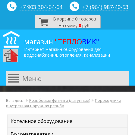
+7 903 304-64-
64
+7 (964) 987-40-53
В корзине
0
товаров
На сумму
0
руб.
магазин
"ТЕПЛО
ВИК"
Интернет магазин оборудования для
водоснабжения, отопления, канализации
Вы здесь:
Резьбовые фитинги (латунные)
Переходники
внутренняя-наружная резьба
Котельное оборудование
Водонагреватели