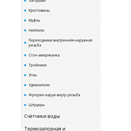
Заглушки
Крестовины
Муфты
Ниппели
Переходники внутренняя-наружная
резьба
Сгон-американка
Тройники
Углы
Удлинители
Футорки наруж-внутр резьба
Штуцеры
Счётчики воды
Термозапорная и