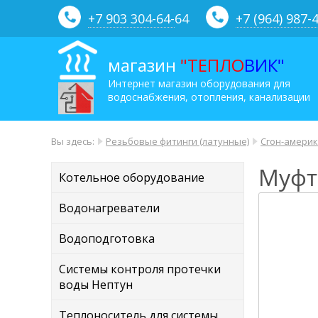
+7 903 304-64-
64
+7 (964) 987-
магазин
"ТЕПЛО
ВИК"
Интернет магазин оборудования для
водоснабжения, отопления, канализации
Вы здесь:
Резьбовые фитинги (латунные)
Сгон-амери
Муфт
Котельное оборудование
Водонагреватели
Водоподготовка
Системы контроля протечки
воды Нептун
Теплоноситель для системы